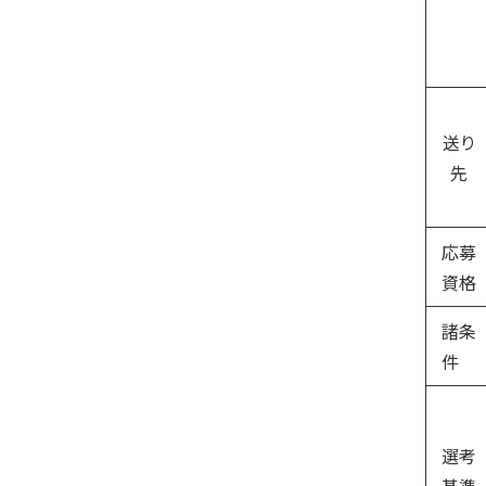
送り
先
応募
資格
諸条
件
選考
基準