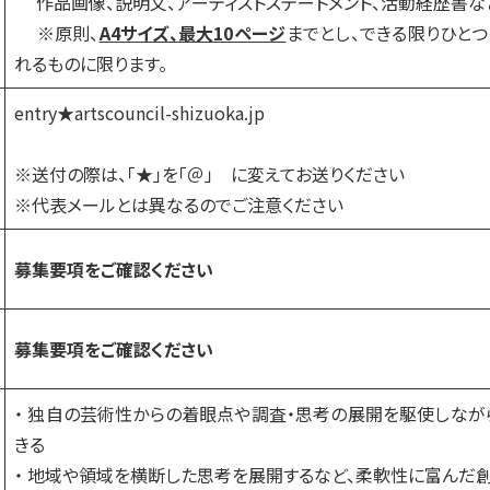
作品画像、説明文、アーティストステートメント、活動経歴書な
※原則、
A4サイズ、最大10ページ
までとし、できる限りひと
れるものに限ります。
entry★artscouncil-shizuoka.jp
※送付の際は、「★」を「＠」 に変えてお送りください
※代表メールとは異なるのでご注意ください
募集要項をご確認ください
募集要項をご確認ください
・ 独自の芸術性からの着眼点や調査・思考の展開を駆使しな
きる
・ 地域や領域を横断した思考を展開するなど、柔軟性に富んだ