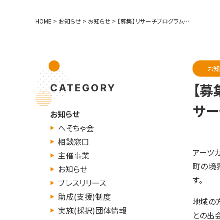
HOME
>
お知らせ
>
お知らせ
>
【募集】リサーチプログラム「poly_search 2026(ポリサーチ)」 リサーチ実施者を公募します！
お知
【募
CATEGORY
サー
お知らせ
へそちゃ会
相談窓口
アーツ
主催事業
町の境
お知らせ
す。
プレスリリース
助成(支援)制度
地域の
実施(採択)団体情報
との出