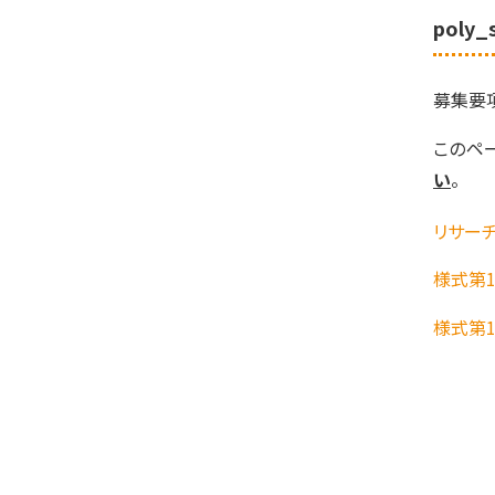
poly
募集要
このペ
い
。
リサーチ
様式第1
様式第1