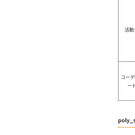
活動
コーデ
ー
poly