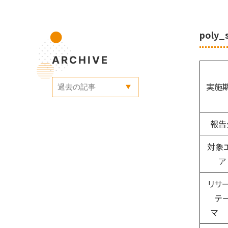
poly
ARCHIVE
実施
報告
対象
ア
リサ
テ