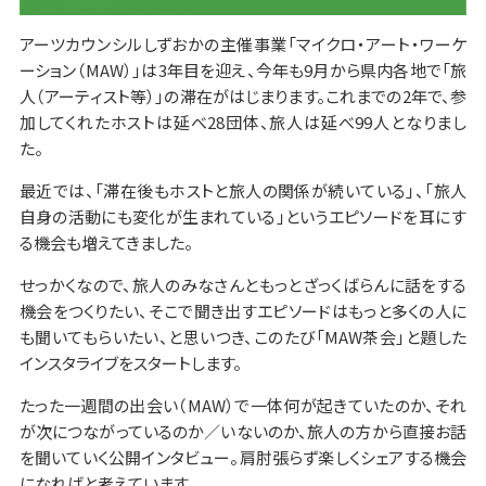
アーツカウンシルしずおかの主催事業「マイクロ・アート・ワーケ
ーション（MAW）」は3年目を迎え、今年も9月から県内各地で「旅
人（アーティスト等）」の滞在がはじまります。これまでの2年で、参
加してくれたホストは延べ28団体、旅人は延べ99人となりまし
た。
最近では、「滞在後もホストと旅人の関係が続いている」、「旅人
自身の活動にも変化が生まれている」というエピソードを耳にす
る機会も増えてきました。
せっかくなので、旅人のみなさんともっとざっくばらんに話をする
機会をつくりたい、そこで聞き出すエピソードはもっと多くの人に
も聞いてもらいたい、と思いつき、このたび「MAW茶会」と題した
インスタライブをスタートします。
たった一週間の出会い（MAW）で一体何が起きていたのか、それ
が次につながっているのか／いないのか、旅人の方から直接お話
を聞いていく公開インタビュー。肩肘張らず楽しくシェアする機会
になればと考えています。