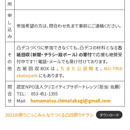
所
申
し
参加希望の方は、問合わせ先まで事前にご連絡ください。
込
み
凸デコづくりに参加できなくても、凸デコの材料となる
古
そ
紙回収（新聞・チラシ・段ボール）の寄付
で応援も絶賛受
の
付中です！！電話・メールでも受け付けております。
他
古紙回収BOXは、
ちまた公民館
と、
NU-TRIA
skatepark
にもあります。
問
認定NPO法人クリエイティブサポートレッツ（担当：佐藤）
合
TEL： 053-451-1355
せ
Mail:
hamamatsu.chimatakagi@gmail.com
2023お祭りごっこみんなでつくる凸凹祭りチラシ
ダウンロード