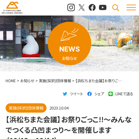
メニュ
検索
NEWS
お知らせ
HOME
>
お知らせ
>
実施(採択)団体情報
>
【浜松ちまた会議】お祭りごっこ!!〜みんなでつくる凸凹まつり〜を開催します（10/13～10/14）
ツイート
シェア
LINEで送る
実施(採択)団体情報
2023.10.04
【浜松ちまた会議】お祭りごっこ!!〜みんな
でつくる凸凹まつり〜を開催します