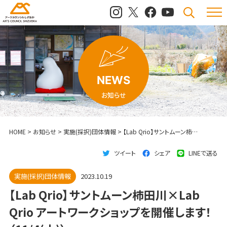
メニュ
検索
NEWS
お知らせ
HOME
>
お知らせ
>
実施(採択)団体情報
>
【Lab Qrio】サントムーン柿田川×Lab Qrio アートワークショップを開催します！（11/4(土)）
ツイート
シェア
LINEで送る
実施(採択)団体情報
2023.10.19
【Lab Qrio】サントムーン柿田川×Lab
Qrio アートワークショップを開催します！