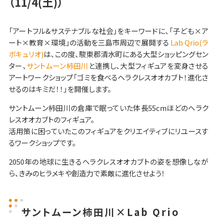
（11/4(土)）
「アートフル&サステナブルな社会」をキーワードに、「子ども×ア
ート×教育×環境」の活動を三島市周辺で展開する
Lab Qrio(ラ
ボキュリオ)
は、この度、駿東郡清水町にある大型ショッピングセン
ター、
サントムーン柿田川
と連携し、大型フィギュアを変身させる
アートワークショップ「ゴミを食べるヘラクレスオオカブト！進化さ
せるのはキミだ！！」を開催します。
サントムーン柿田川の倉庫で眠っていた体長55cmほどのヘラク
レスオオカブトのフィギュア。
活用策に困っていたこのフィギュアをクリエイティブにリユースす
るワークショップです。
2050年の地球に生きるヘラクレスオオカブトの姿を想像しなが
ら、きみのヒラメキや創造力で素敵に進化させよう！
サントムーン柿田川×Lab Qrio