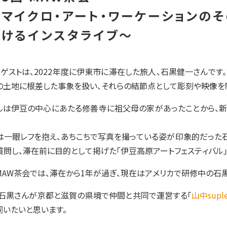
〜マイクロ・アート・ワーケーションの
かけるインスタライブ〜
のゲストは、2022年度に伊東市に滞在した旅人、石黒健一さんです
の土地に根差した事象を扱い、それらの結節点として彫刻や映像を
んは伊豆の中心にあたる修善寺に祖父母の家があったことから、
は一眼レフを抱え、あちこちで写真を撮っている姿が印象的だった石
質問し、滞在前に目的として掲げた「伊豆高原アートフェスティバル
MAW茶会では、滞在から1年が過ぎ、現在はアメリカで研修中の石黒
、石黒さんが京都と滋賀の県境で仲間と共同で運営する「
山中supl
伺いたいと思います。