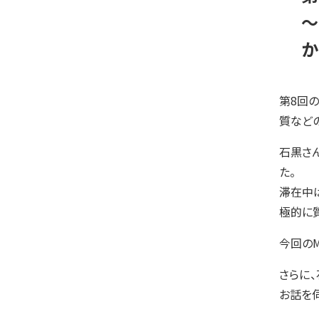
第8回
質など
石黒さ
た。
滞在中
極的に
今回の
さらに
お話を