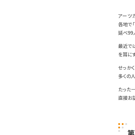
アーツ
各地で
延べ99
最近で
を耳に
せっか
多くの人
たった
直接お
第