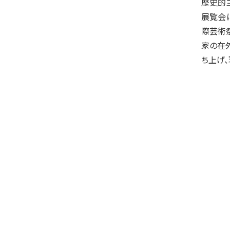
歴史的
展覧会にS
際芸術祭
家の在
ち上げ