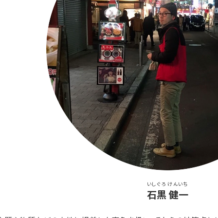
いしぐろ けんいち
石黒 健一