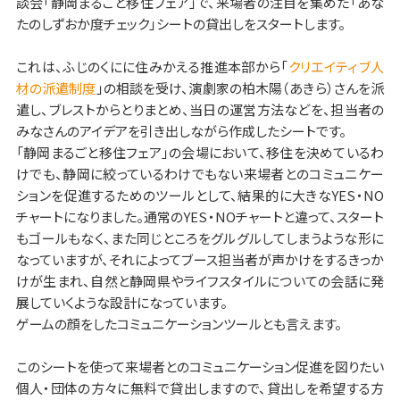
談会「静岡まるごと移住フェア」で、来場者の注目を集めた「あな
たのしずおか度チェック」シートの貸出しをスタートします。
これは、ふじのくにに住みかえる推進本部から「
クリエイティブ人
材の派遣制度
」の相談を受け、演劇家の柏木陽（あきら）さんを派
遣し、ブレストからとりまとめ、当日の運営方法などを、担当者の
みなさんのアイデアを引き出しながら作成したシートです。
「静岡まるごと移住フェア」の会場において、移住を決めているわ
けでも、静岡に絞っているわけでもない来場者とのコミュニケー
ションを促進するためのツールとして、結果的に大きなYES・NO
チャートになりました。通常のYES・NOチャートと違って、スタート
もゴールもなく、また同じところをグルグルしてしまうような形に
なっていますが、それによってブース担当者が声かけをするきっか
けが生まれ、自然と静岡県やライフスタイルについての会話に発
展していくような設計になっています。
ゲームの顔をしたコミュニケーションツールとも言えます。
このシートを使って来場者とのコミュニケーション促進を図りたい
個人・団体の方々に無料で貸出しますので、貸出しを希望する方