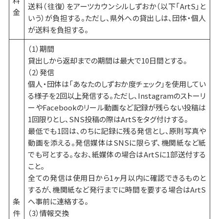
料
送料（往復）をアーツカウンシルしずおか（以下「ArtS」と
金
いう）が負担する。ただし、県外への貸出しは、団体・個人
が送料を負担する。
（1）期間
貸出しから返却までの期間は最大で10日間とする。
（2）発信
個人・団体は「あなたのしずおか度チェック」を使用してい
る様子を2回以上発信する。ただし、Instagramのストーリ
ーやFacebookのリール動画など記録が残らない投稿は
1回限りとし、SNS投稿の際はArtSをタグ付けする。
最低でも1回は、のちに記録に残る発信とし、原則写真や
動画を添える。発信媒体はSNSに限らず、機関紙など紙
でも可とする。なお、紙媒体の場合はArtSに1部送付する
こと。
全ての発信は使用日から1ヶ月以内に確認できるものと
するが、機関紙など発行までに時間を要する場合はArtS
条
へ事前に連絡する。
件
（3）情報交換