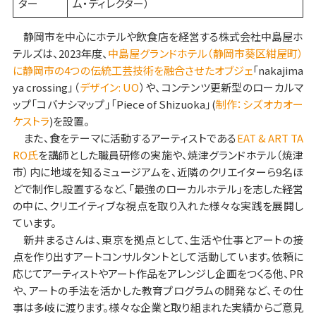
ター
ム・ディレクター）
静岡市を中心にホテルや飲食店を経営する株式会社中島屋ホ
テルズは、2023年度、
中島屋グランドホテル（静岡市葵区紺屋町）
に静岡市の4つの伝統工芸技術を融合させたオブジェ
「nakajima
ya crossing」（
デザイン: UO
）や、コンテンツ更新型のローカルマ
ップ「コバナシマップ」「Piece of Shizuoka」(
制作：シズオカオー
ケストラ
)を設置。
また、食をテーマに活動するアーティストである
EAT & ART TA
RO氏
を講師とした職員研修の実施や、焼津グランドホテル（焼津
市）内に地域を知るミュージアムを、近隣のクリエイターら9名ほ
どで制作し設置するなど、「最強のローカルホテル」を志した経営
の中に、クリエイティブな視点を取り入れた様々な実践を展開し
ています。
新井まるさんは、東京を拠点として、生活や仕事とアートの接
点を作り出すアートコンサルタントとして活動しています。依頼に
応じてアーティストやアート作品をアレンジし企画をつくる他、PR
や、アートの手法を活かした教育プログラムの開発など、その仕
事は多岐に渡ります。様々な企業と取り組まれた実績からご意見