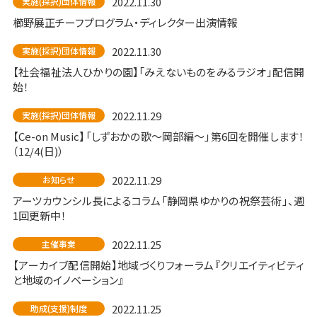
2022.11.30
実施(採択)団体情報
櫛野展正チーフプログラム・ディレクター出演情報
2022.11.30
実施(採択)団体情報
【社会福祉法人ひかりの園】「みえないものをみるラジオ」配信開
始！
2022.11.29
実施(採択)団体情報
【Ce-on Music】「しずおかの歌～岡部編～」第6回を開催します！
（12/4(日)）
2022.11.29
お知らせ
アーツカウンシル長によるコラム「静岡県ゆかりの祝祭芸術」、週
1回更新中！
2022.11.25
主催事業
【アーカイブ配信開始】地域づくりフォーラム『クリエイティビティ
と地域のイノベーション』
2022.11.25
助成(支援)制度