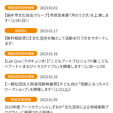
2023.02.02
実施(採択)団体情報
【袋井市文化協会グループ】市民音楽劇「月のうさぎ」を上演しま
す！（2/26（日））
2023.01.17
相談窓口
【無料相談窓口】文化芸術を軸として活動を行う方をサポートし
ます！
2023.01.16
実施(採択)団体情報
【Lab Qrio（ラボキュリオ）】「こどもアートプロジェクト展 こども
×アート×まなび×サステナブル」を開催します！（1/28〜1/29）
2023.01.10
実施(採択)団体情報
【一般社団法人熱海怪獣映画祭】子ども向け「怪獣になっちゃう
ワークショップ」を開催します！（1/21(土)）
2023.01.05
助成(支援)制度
2023年度 アーツカウンシルしずおか「文化芸術による地域振興プ
ログラム」に申請される皆様へ