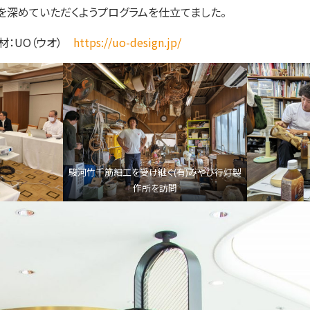
を深めていただくようプログラムを仕立てました。
材：UO（ウオ）
https://uo-design.jp/
駿河竹千筋細工を受け継ぐ(有)みやび行灯製
作所を訪問