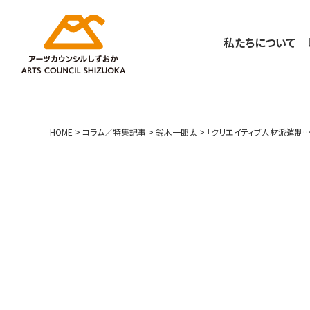
私たちについて
HOME
>
コラム／特集記事
>
鈴木一郎太
>
「クリエイティブ人材派遣制度」の活用