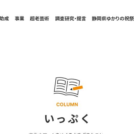
助成
事業
超老芸術
調査研究・提言
静岡県ゆかりの祝
実績
COLUMN
いっぷく