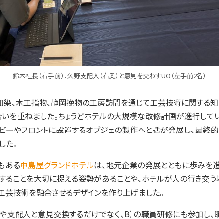
鈴木社長（右手前）、久野支配人（右奥）と意見を交わすUO（左手前2名）
染、木工指物、静岡挽物の工房訪問を通じて工芸技術に関する知
合いを重ねました。ちょうどホテルの大規模な改修計画が進行してい
ビーやフロントに設置するオブジェの製作へと話が発展し、最終的
した。
もある
中島屋グランドホテル
は、地元企業の発展とともに歩みを進
戦することを大切に捉える姿勢があることや、ホテルが人の行き交う
工芸技術を融合させるデザインを作り上げました。
や支配人と意見交換するだけでなく、B）の職員研修にも参加し、