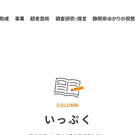
助成
事業
超老芸術
調査研究・提言
静岡県ゆかりの祝
COLUMN
いっぷく