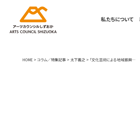
私たちについて
HOME
>
コラム／特集記事
>
太下義之
>
「文化芸術による地域振興プログラム」のゴールは何か