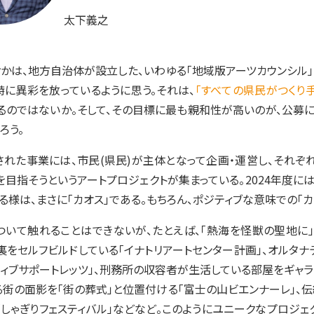
太下義之
かは、地方自治体が設立した、いわゆる「地域版アーツカウンシル」
に異彩を放っているように思う。それは、
「すべての県民がつくり手
るのではないか。そして、その目標に最も親和性が高いのが、公募
ろう。
れた事業には、市民(県民)が主体となって企画・運営し、それぞ
を目指そうというアートプロジェクトが集まっている。2024年度に
る様は、まさに「カオス」である。もちろん、ポジティブな意味での「カ
いて触れることはできないが、たとえば、「熱海を怪獣の聖地に」
裏をセルフビルドしている「イナトリアートセンター計画」、オルタ
ティブサポートレッツ」、刑務所の収容者が生活している部屋をギャラ
街の面影を「街の葬式」と位置付ける「富士の山ビエンナーレ」、伝
しゃぎりフェスティバル」などなど。このようにユニークなプロジ