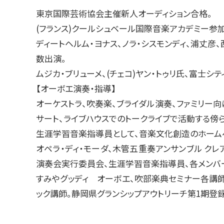
東京国際芸術協会主催新人オーディション合格。
(フランス)クールシュベール国際音楽アカデミー参加
ディートヘルム・ヨナス、ノラ・シスモンディ、浦丈彦
数出演。
ムジカ・ブリューメ、(チェコ)ヤン・トゥリ氏、富士シ
【オーボエ演奏・指導】
オーケストラ、吹奏楽、ブライダル演奏、ファミリー向
サート、ライブハウスでのトークライブで活動する傍
生涯学習音楽指導員として、音楽文化創造のホーム
オペラ・ディ・モーダ、木管五重奏アンサンブル クレアド
演奏会実行委員会、生涯学習音楽指導員、各メンバー
すみやグッディ オーボエ、吹部楽典セミナー各講師
ック講師。静岡県グランシップアウトリーチ第1期登