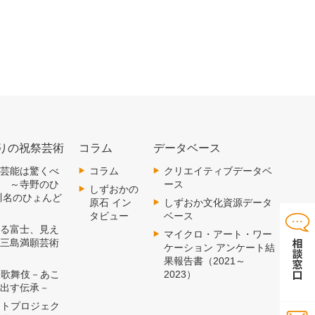
りの祝祭芸術
コラム
データベース
 郷土芸能は驚くべ
コラム
クリエイティブデータベ
術 ～寺野のひ
ース
しずおかの
川名のひょんど
原石 イン
しずおか文化資源データ
タビュー
ベース
 見える富士、見え
マイクロ・アート・ワー
～三島満願芸術
ケーション アンケート結
果報告書（2021～
 横尾歌舞伎－あこ
2023）
み出す伝承－
 アートプロジェク