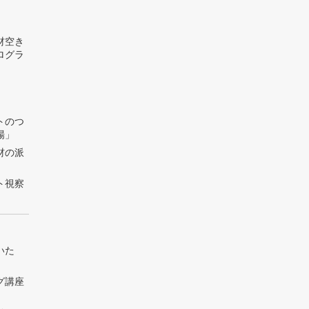
材空き
ログラ
トのつ
場」
材の派
ト視察
いた
グ講座
」