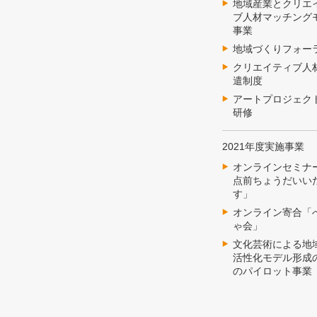
地域産業とクリエ
ブ人材マッチング
事業
地域づくりフォー
クリエイティブ人
遣制度
アートプロジェク
研修
2021年度実施事業
オンラインセミナ
点前ちょうだいい
す」
オンライン寄合「
ゃ会」
文化芸術による地
活性化モデル形成
のパイロット事業