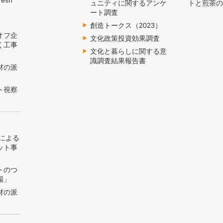
esh
ュニティに関するアンケ
トと煎茶
ート調査
創造トークス（2023）
オフ企
文化政策投資効果調査
く工事
文化と暮らしに関する意
識調査結果報告書
材の派
ト視察
トによる
ット事
トのつ
場」
材の派