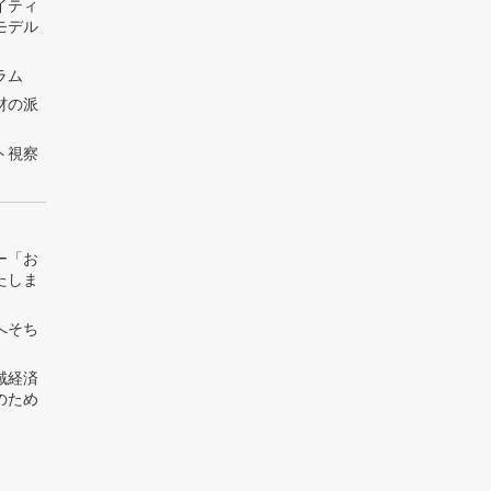
イティ
モデル
ラム
材の派
ト視察
ー「お
たしま
へそち
域経済
のため