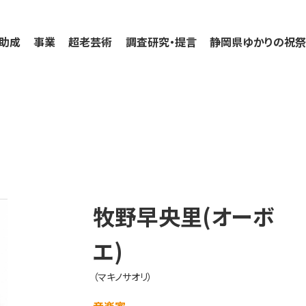
助成
事業
超老芸術
調査研究・提言
静岡県ゆかりの祝
牧野早央里(オーボ
エ)
（マキノサオリ）