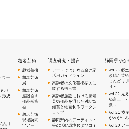
超老芸術
調査研究・提言
静岡県ゆか
超老芸術
アートではじめる空き家
vol.23
活用ガイドライン
き総合芸
・ワー
超老芸術
ょんどり 
展
高齢者の文化芸術振興に
り～
関する提言書
伊豆地
超老芸術
vol.22
ク形成
座談会＆
高齢者施設における超老
ぬ富士 
作品鑑賞
芸術作品を通じた対話型
祭～
会
鑑賞と絵画制作ワークシ
ョップ
Vol.21
超老芸術
がれが生
現場訪問
静岡県内のアーティスト
家活用
ツアー
等の活動環境およびコミ
Vol.20