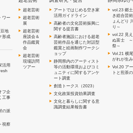
超老芸術
調査研究・提言
静岡県ゆか
超老芸術
アートではじめる空き家
vol.23
活用ガイドライン
き総合芸
・ワー
超老芸術
ょんどり 
展
高齢者の文化芸術振興に
り～
関する提言書
伊豆地
超老芸術
vol.22
ク形成
座談会＆
高齢者施設における超老
ぬ富士 
作品鑑賞
芸術作品を通じた対話型
祭～
会
鑑賞と絵画制作ワークシ
ョップ
Vol.21
超老芸術
がれが生
現場訪問
静岡県内のアーティスト
家活用
ツアー
等の活動環境およびコミ
Vol.20
esh
ュニティに関するアンケ
トと煎茶
ート調査
創造トークス（2023）
オフ企
文化政策投資効果調査
く工事
文化と暮らしに関する意
識調査結果報告書
材の派
ト視察