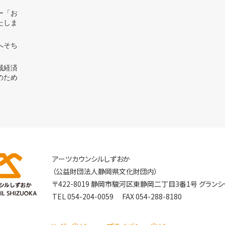
ー「お
たしま
へそち
域経済
のため
アーツカウンシルしずおか
（公益財団法人静岡県文化財団内）
〒422-8019 静岡市駿河区東静岡二丁目3番1号 グランシ
TEL
054-204-0059
FAX 054-288-8180