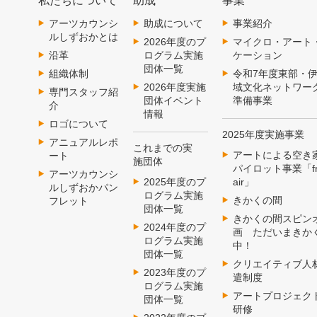
私たちについて
助成
事業
アーツカウンシ
助成について
事業紹介
ルしずおかとは
2026年度のプ
マイクロ・アート
沿革
ログラム実施
ケーション
団体一覧
組織体制
令和7年度東部・
2026年度実施
域文化ネットワー
専門スタッフ紹
団体イベント
準備事業
介
情報
ロゴについて
2025年度実施事業
アニュアルレポ
これまでの実
アートによる空き
ート
施団体
パイロット事業「fr
アーツカウンシ
2025年度のプ
air」
ルしずおかパン
ログラム実施
きかくの間
フレット
団体一覧
きかくの間スピン
2024年度のプ
画 ただいまきか
ログラム実施
中！
団体一覧
クリエイティブ人
2023年度のプ
遣制度
ログラム実施
アートプロジェク
団体一覧
研修