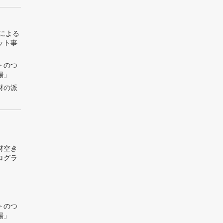
トによる
ット事
トのつ
場」
材の派
材空き
ログラ
トのつ
場」