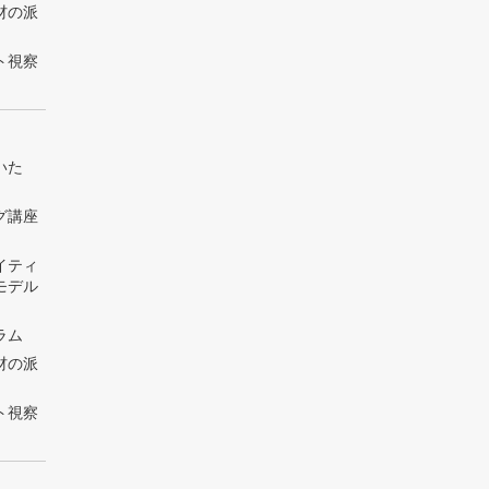
材の派
ト視察
いた
グ講座
」
イティ
モデル
ラム
材の派
ト視察