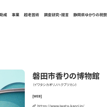
助成
事業
超老芸術
調査研究・提言
静岡県ゆかりの祝
磐田市香りの博物館
（イワタシカオリノハクブツカン）
[WEB]
https://www.iwata-kaori.jp/