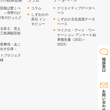
りの祝祭芸術
コラム
データベース
 郷土芸能は驚くべ
コラム
クリエイティブデータベ
術 ～寺野のひ
ース
しずおかの
川名のひょんど
原石 イン
しずおか文化資源データ
タビュー
ベース
 見える富士、見え
マイクロ・アート・ワー
～三島満願芸術
ケーション アンケート結
果報告書（2021～
 横尾歌舞伎－あこ
2023）
み出す伝承－
 アートプロジェク
の縁