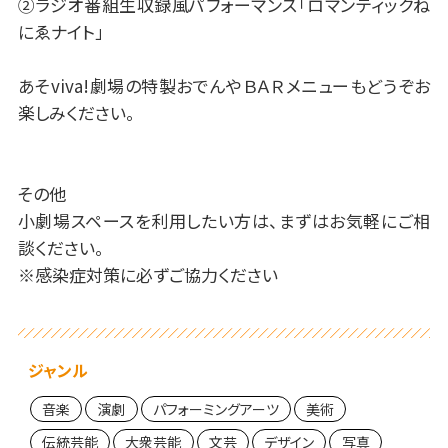
②ラジオ番組生収録風パフォーマンス「ロマンティックね
にゑナイト」
あそviva!劇場の特製おでんやＢＡＲメニューもどうぞお
楽しみください。
その他
小劇場スペースを利用したい方は、まずはお気軽にご相
談ください。
※感染症対策に必ずご協力ください
ジャンル
音楽
演劇
パフォーミングアーツ
美術
伝統芸能
大衆芸能
文芸
デザイン
写真