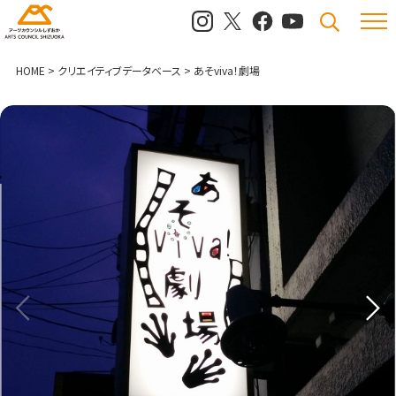
メニュ
検索
HOME
>
クリエイティブデータベース
>
あそviva！劇場