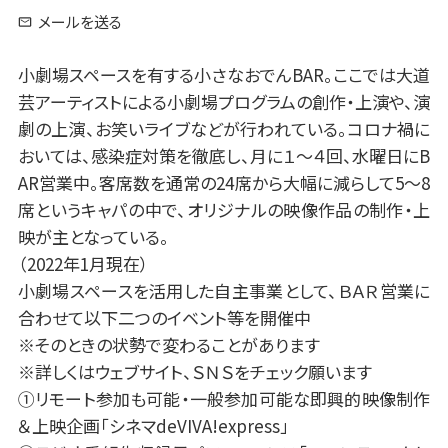
メールを送る
小劇場スペースを有する小さなおでんBAR。ここでは大道
芸アーティストによる小劇場プログラムの創作・上演や、演
劇の上演、お笑いライブなどが行われている。コロナ禍に
おいては、感染症対策を徹底し、月に１～４回、水曜日にB
AR営業中。客席数を通常の24席から大幅に減らして5～8
席というキャパの中で、オリジナルの映像作品の制作・上
映が主となっている。
（2022年1月現在）
小劇場スペースを活用した自主事業として、ＢＡＲ営業に
合わせて以下二つのイベント等を開催中
※そのときの状勢で変わることがあります
※詳しくはウェブサイト、ＳＮＳをチェック願います
①リモート参加も可能・一般参加可能な即興的映像制作
＆上映企画「シネマdeVIVA!express」