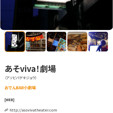
あそviva！劇場
（アソビバゲキジョウ）
おでんBAR小劇場
[WEB]
http://asovivatheater.com