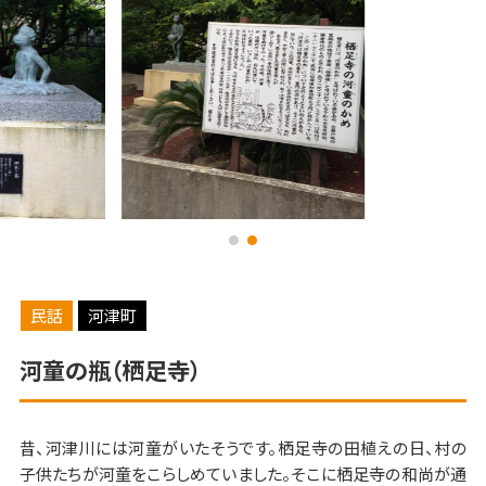
民話
河津町
河童の瓶（栖足寺）
昔、河津川には河童がいたそうです。栖足寺の田植えの日、村の
子供たちが河童をこらしめていました。そこに栖足寺の和尚が通