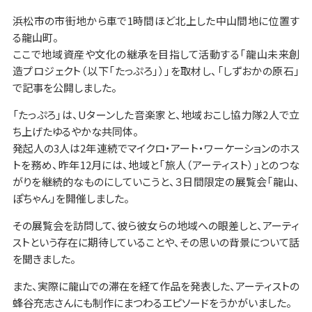
浜松市の市街地から車で1時間ほど北上した中山間地に位置す
る龍山町。
ここで地域資産や文化の継承を目指して活動する「龍山未来創
造プロジェクト（以下「たっぷろ」）」を取材し、「しずおかの原石」
で記事を公開しました。
「たっぷろ」は、Uターンした音楽家と、地域おこし協力隊2人で立
ち上げたゆるやかな共同体。
発起人の3人は2年連続でマイクロ・アート・ワーケーションのホス
トを務め、昨年12月には、地域と「旅人（アーティスト）」とのつな
がりを継続的なものにしていこうと、３日間限定の展覧会「龍山、
ぽちゃん」を開催しました。
その展覧会を訪問して、彼ら彼女らの地域への眼差しと、アーティ
ストという存在に期待していることや、その思いの背景について話
を聞きました。
また、実際に龍山での滞在を経て作品を発表した、アーティストの
蜂谷充志さんにも制作にまつわるエピソードをうかがいました。