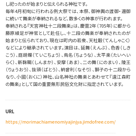
し祀ったのが始まりと伝えられる神社です。
毎年4月初旬に行われる例大祭では、本祭、御神輿の渡御・還御
に続いて舞楽が奉納されるなど、数多くの神事が行われます。
奉納される『天宮神社十二段舞楽』は、慶雲2年（705年）に都から
藤原綾足が神官として赴任し、十二段の舞楽が奉納されたのが
始まりと伝られており、現在は町内の若衆、天社轂（てんしゃこく）
などにより継承されています。演目は、延舞（えんぶ）、色香（しき
こう）、庭胡蝶（ていこちょう）、鳥名（ちょうな）、太平楽（たいへい
らく）、新靺鞨（しんまか）、安摩（あま）、二の舞（にのまい）、陵王
（りょうおう）、抜頭（ばとう）、納曾利（なそり）、獅子の十二段から
なり、小國（おくに）神社、山名神社の舞楽とあわせて『遠江森町
の舞楽』として国の重要無形民俗文化財に指定されています。
URL
https://morimachiamenomiyajinjya.jimdofree.com/