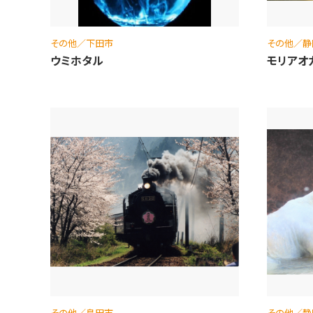
その他／下田市
その他／静
ウミホタル
モリアオ
その他／島田市
その他／静