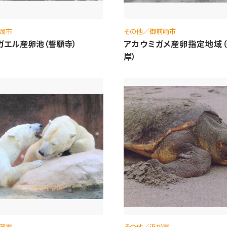
岡市
その他／御前崎市
ガエル産卵池（誓願寺）
アカウミガメ産卵指定地域
岸）
岡市
その他／浜松市