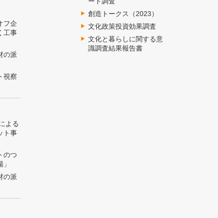
ート調査
創造トークス（2023）
オフ企
文化政策投資効果調査
く工事
文化と暮らしに関する意
識調査結果報告書
材の派
ト視察
トによる
ット事
トのつ
場」
材の派