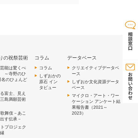
りの祝祭芸術
コラム
データベース
 郷土芸能は驚くべ
コラム
クリエイティブデータベ
術 ～寺野のひ
ース
しずおかの
川名のひょんど
原石 イン
しずおか文化資源データ
タビュー
ベース
 見える富士、見え
マイクロ・アート・ワー
～三島満願芸術
ケーション アンケート結
果報告書（2021～
 横尾歌舞伎－あこ
2023）
み出す伝承－
 アートプロジェク
の縁