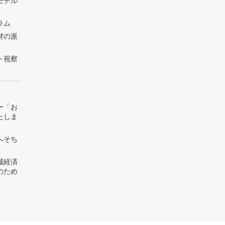
モデル
ラム
材の派
ト視察
ー「お
たしま
へそち
域経済
のため