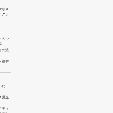
材空き
ログラ
トのつ
場」
材の派
ト視察
いた
グ講座
」
イティ