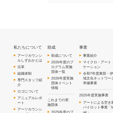
私たちについて
助成
事業
アーツカウンシ
助成について
事業紹介
ルしずおかとは
2026年度のプ
マイクロ・アート
沿革
ログラム実施
ケーション
団体一覧
組織体制
令和7年度東部・
2026年度実施
域文化ネットワー
専門スタッフ紹
団体イベント
準備事業
介
情報
ロゴについて
2025年度実施事業
アニュアルレポ
これまでの実
アートによる空き
ート
施団体
パイロット事業「fr
アーツカウンシ
2025年度のプ
air」