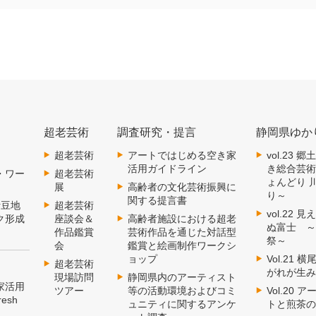
超老芸術
調査研究・提言
静岡県ゆか
超老芸術
アートではじめる空き家
vol.23
活用ガイドライン
き総合芸
・ワー
超老芸術
ょんどり 
展
高齢者の文化芸術振興に
り～
関する提言書
伊豆地
超老芸術
vol.22
ク形成
座談会＆
高齢者施設における超老
ぬ富士 
作品鑑賞
芸術作品を通じた対話型
祭～
会
鑑賞と絵画制作ワークシ
ョップ
Vol.21
超老芸術
がれが生
現場訪問
静岡県内のアーティスト
家活用
ツアー
等の活動環境およびコミ
Vol.20
esh
ュニティに関するアンケ
トと煎茶