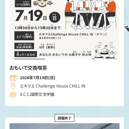
おもいで交換喫茶
2026年7⽉19⽇(日)
エキマエ Challenge House CHILL IN
A.C.C.国際交流学園
開催終了