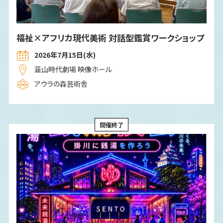
福祉×アフリカ現代美術 対話型鑑賞ワークショップ
2026年7⽉15⽇(水)
韮山時代劇場 映像ホール
アウラの森芸術舎
開催終了