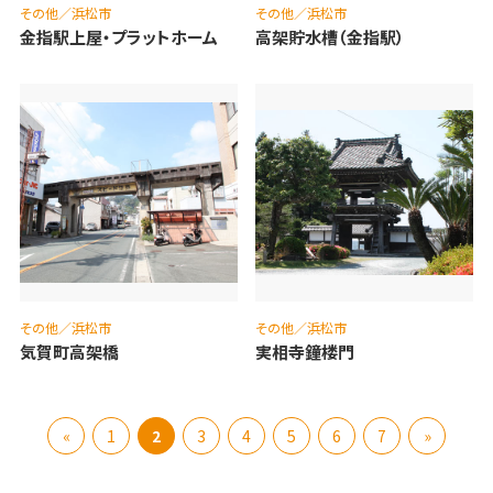
その他／浜松市
その他／浜松市
金指駅上屋・プラットホーム
高架貯水槽（金指駅）
その他／浜松市
その他／浜松市
気賀町高架橋
実相寺鐘楼門
«
1
2
3
4
5
6
7
»