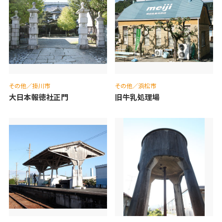
その他／掛川市
その他／浜松市
大日本報徳社正門
旧牛乳処理場