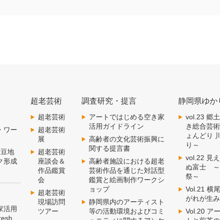
超老芸術
調査研究・提言
静岡県ゆか
超老芸術
アートではじめる空き家
vol.23
活用ガイドライン
き総合芸
・ワー
超老芸術
ょんどり 
展
高齢者の文化芸術振興に
り～
関する提言書
伊豆地
超老芸術
vol.22
ク形成
座談会＆
高齢者施設における超老
ぬ富士 
作品鑑賞
芸術作品を通じた対話型
祭～
会
鑑賞と絵画制作ワークシ
ョップ
Vol.21
超老芸術
がれが生
現場訪問
静岡県内のアーティスト
家活用
ツアー
等の活動環境およびコミ
Vol.20
esh