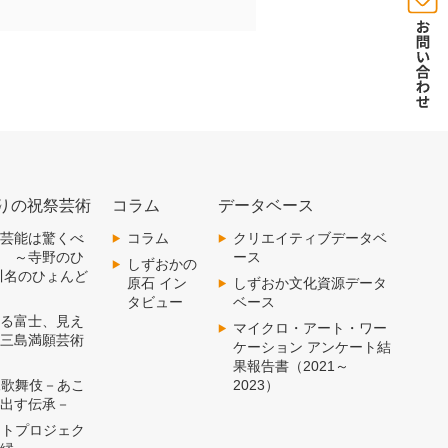
りの祝祭芸術
コラム
データベース
 郷土芸能は驚くべ
コラム
クリエイティブデータベ
術 ～寺野のひ
ース
しずおかの
川名のひょんど
原石 イン
しずおか文化資源データ
タビュー
ベース
 見える富士、見え
マイクロ・アート・ワー
～三島満願芸術
ケーション アンケート結
果報告書（2021～
 横尾歌舞伎－あこ
2023）
み出す伝承－
 アートプロジェク