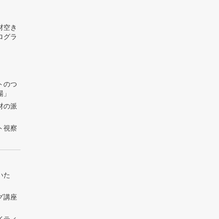
材空き
ログラ
トのつ
場」
材の派
ト視察
いた
グ講座
」