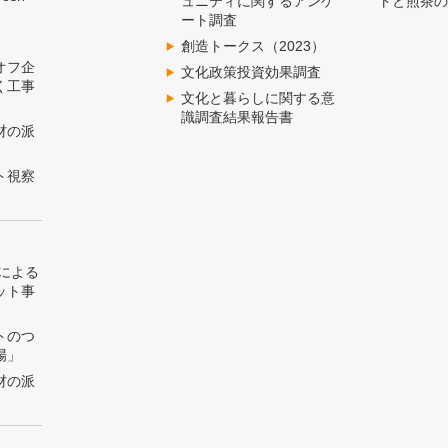
ュニティに関するアンケ
トと煎茶
ート調査
創造トークス（2023）
オフ企
文化政策投資効果調査
く工事
文化と暮らしに関する意
識調査結果報告書
材の派
ト視察
トによる
ット事
トのつ
場」
材の派