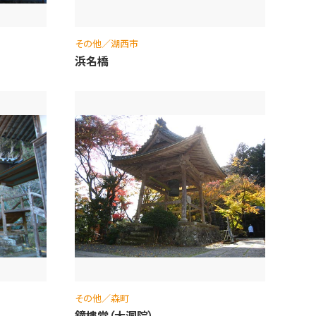
その他／湖西市
浜名橋
その他／森町
鐘樓堂（大洞院）