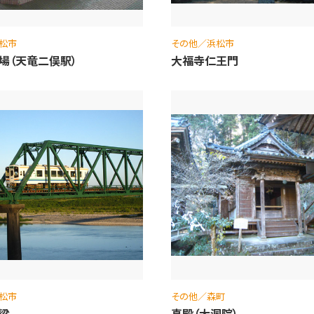
松市
その他／浜松市
場（天竜二俣駅）
大福寺仁王門
松市
その他／森町
梁
真殿（大洞院）