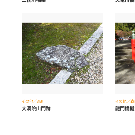
その他／森町
その他／森
大洞院山門跡
龍門橋擬